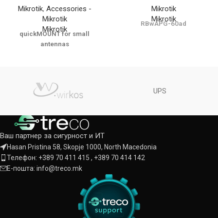
Mikrotik
,
Accessories -
Mikrotik
Mikrotik
Mikrotik
RBwAPG-60ad
Mikrotik
quickMOUNT for small
antennas
UPS
Ваш партнер за сигурност и ИТ
Hasan Pristina 58, Skopje 1000, North Macedonia
Телефон: +389 70 411 415 , +389 70 414 142
Е-пошта: info@treco.mk