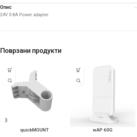
Опис
24V 0.8A Power adapter
Поврзани продукти
quickMOUNT
wAP 60G