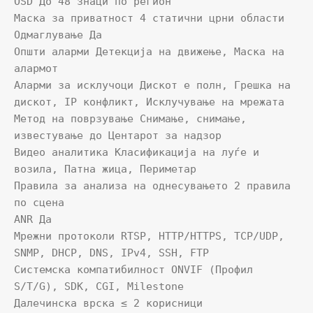
OSD До 48 знаци по регион

Маска за приватност 4 статични црни области

Одмаглување Да

Општи аларми Детекција на движење, Маска на 
алармот

Аларми за исклучоци Дискот е полн, Грешка на 
дискот, IP конфликт, Исклучување на мрежата

Метод на поврзување Снимање, снимање, 
известување до Центарот за надзор

Видео аналитика Класификација на луѓе и 
возила, Патна жица, Периметар

Правила за анализа на однесувањето 2 правила 
по сцена

ANR Да

Мрежни протоколи RTSP, HTTP/HTTPS, TCP/UDP, 
SNMP, DHCP, DNS, IPv4, SSH, FTP

Системска компатибилност ONVIF (Профил 
S/T/G), SDK, CGI, Milestone

Далечинска врска ≤ 2 корисници
