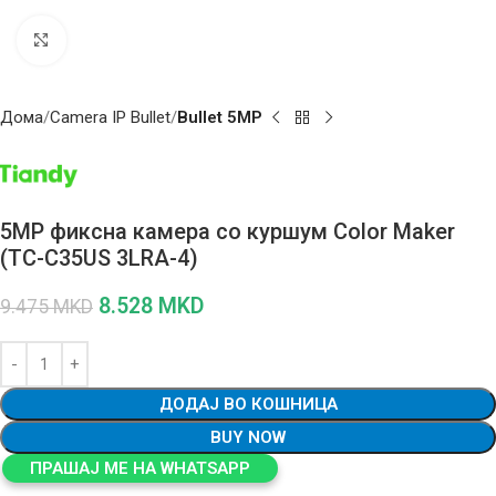
Click to enlarge
Дома
Camera IP Bullet
Bullet 5MP
5MP фиксна камера со куршум Color Maker
(TC-C35US 3LRA-4)
8.528
MKD
9.475
MKD
ДОДАЈ ВО КОШНИЦА
BUY NOW
ПРАШАЈ МЕ НА WHATSAPP