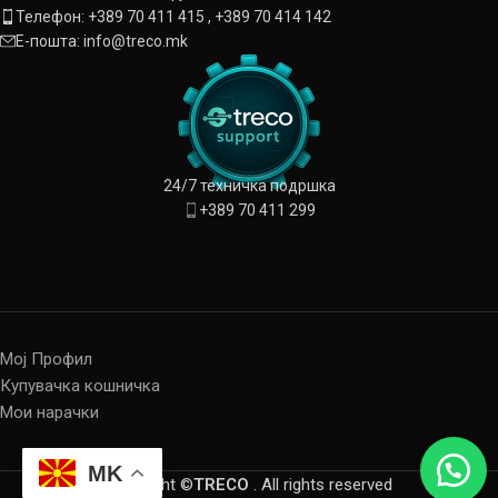
Телефон: +389 70 411 415 , +389 70 414 142
Е-пошта: info@treco.mk
24/7 техничка подршка
+389 70 411 299
Мој Профил
Купувачка кошничка
Мои нарачки
MK
Copyright ©
TRECO
. All rights reserved