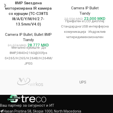
8MP Ѕвездена
Camera IP Bullet
моторизирана IR камера
Tiandy
со куршум (TC-C38TS
23.000
MKD
25.556
MKD
I8/A/E/Y/M/H/2.7-
· Прифатен е LCD дисплеј ·
13.5mm/V4.0)
Стандардна USB интерфејсна
комуникација · Издржлив
Camera IP Bullet
,
Bullet 8MP
четиридимензионален
Tiandy
контролен клацкал · USB HID
28.777
MKD
31.974
MKD
протокол, компатибилен
·Метално куќиште ·До
8MP,3840×2160@30fps
·S+265/H.265/H.264B/H.264M/H.264H/Motion
JPEG
·Боја:0.002Lux@(F1.6,AGC
ON),Црно-бело:0Lux со IR ·IR
опсег до 80m ·Вграден
UPS
микрофон ·Поддршка за
microSD/microSDHC/microSDXC
картичка,
Ваш партнер за сигурност и ИТ
Hasan Pristina 58, Skopje 1000, North Macedonia