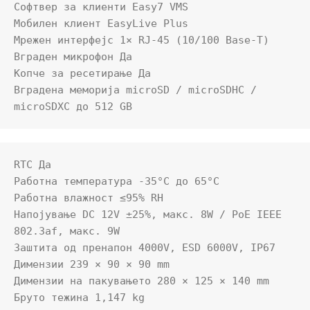
Софтвер за клиенти Easy7 VMS

Мобилен клиент EasyLive Plus

Мрежен интерфејс 1× RJ-45 (10/100 Base-T)

Вграден микрофон Да

Копче за ресетирање Да

Вградена меморија microSD / microSDHC / 
RTC Да

Работна температура -35°C до 65°C

Работна влажност ≤95% RH

Напојување DC 12V ±25%, макс. 8W / PoE IEEE 
802.3af, макс. 9W

Заштита од пренапон 4000V, ESD 6000V, IP67

Димензии 239 × 90 × 90 mm

Димензии на пакувањето 280 × 125 × 140 mm

Бруто тежина 1,147 kg