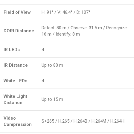
Field of View
H: 91° / V: 46.4° / D: 107°
Detect: 80 m / Observe: 31.5 m / Recognize:
DORI Distance
16 m / Identify: 8 m
IR LEDs
4
IR Distance
Up to 80 m
White LEDs
4
White Light
Up to 15 m
Distance
Video
S+265 / H.265 / H.264B / H.264M / H.264H
Compression