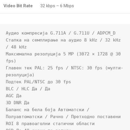
Video Bit Rate
32 kbps – 6 Mbps
Аудио компресија G.711A / G.711U / ADPCM_D

Стапка на семплирање на аудио 8 kHz / 32 kHz 
/ 48 kHz

Максимална резолуција 5 MP (3072 × 1728 @ 30 
fps)

Главен тек PAL: 25 fps / NTSC: 30 fps (мулти-
резолуција)

Подтек PAL/NTSC до 30 fps

BLC / HLC Да / Да

AGC Да

3D DNR Да

Баланс на бела боја Автоматски / 
Полуавтоматски / Рачно / Претходно поставени

ROI 8 правоаголни статични области
