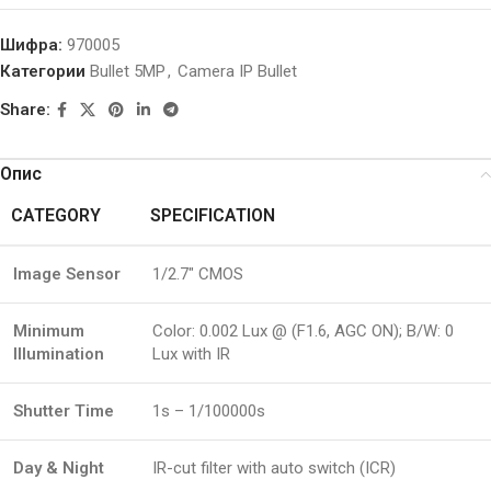
Шифра:
970005
Категории
Bullet 5MP
,
Camera IP Bullet
Share:
Опис
CATEGORY
SPECIFICATION
Image Sensor
1/2.7″ CMOS
Minimum
Color: 0.002 Lux @ (F1.6, AGC ON); B/W: 0
Illumination
Lux with IR
Shutter Time
1s – 1/100000s
Day & Night
IR-cut filter with auto switch (ICR)