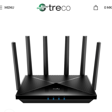
MENU
0
MK