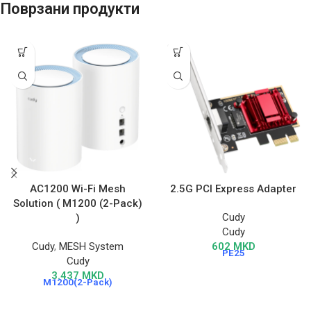
Поврзани продукти
AC1200 Wi-Fi Mesh
2.5G PCI Express Adapter
Solution ( M1200 (2-Pack)
Cudy
)
Cudy
Cudy
,
MESH System
602
MKD
PE25
Cudy
3.437
MKD
M1200(2-Pack)