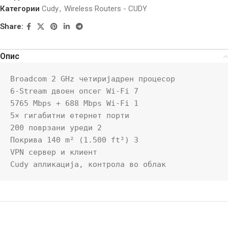
Категории
Cudy
,
Wireless Routers - CUDY
Share:
Опис
Broadcom 2 GHz четиријадрен процесор

6-Stream двоен опсег Wi-Fi 7

5765 Mbps + 688 Mbps Wi-Fi 1

5× гигабитни етернет порти

200 поврзани уреди 2

Покрива 140 m² (1.500 ft²) 3

VPN сервер и клиент

Cudy апликација, контрола во облак