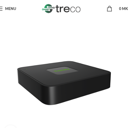
MENU
0
MK