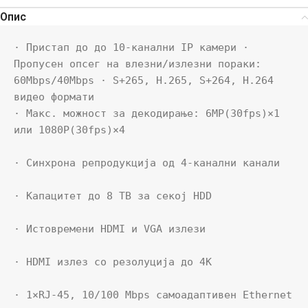
Опис
· Пристап до до 10-канални IP камери · 
Пропусен опсег на влезни/излезни пораки: 
60Mbps/40Mbps · S+265, H.265, S+264, H.264 
видео формати

· Макс. можност за декодирање: 6MP(30fps)×1 
или 1080P(30fps)×4

· Синхрона репродукција од 4-канални канали

· Капацитет до 8 TB за секој HDD

· Истовремени HDMI и VGA излези

· HDMI излез со резолуција до 4K

· 1×RJ-45, 10/100 Mbps самоадаптивен Ethernet 