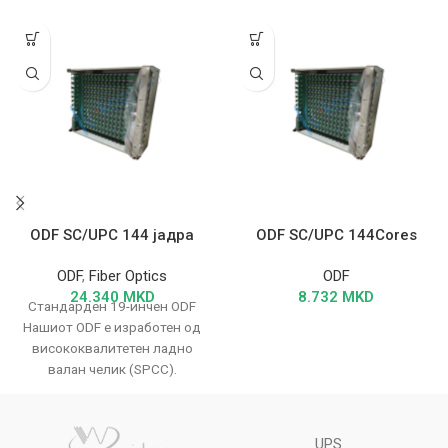
ODF SC/UPC 144 јадра
ODF SC/UPC 144Cores
ODF
,
Fiber Optics
ODF
24.340
MKD
8.732
MKD
Стандарден 19-инчен ODF
Нашиот ODF е изработен од
висококвалитетен ладно
валан челик (SPCC).
Дизајниран е со
функционална структура која
овозможува
UPS