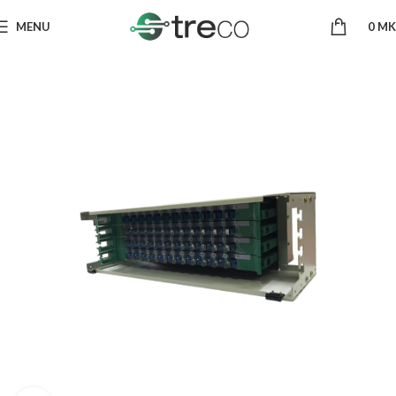
MENU
0
MK