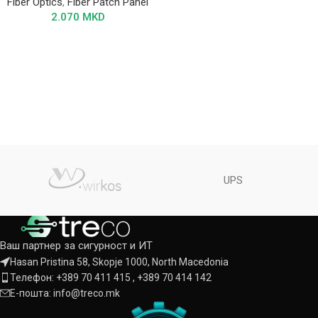
Fiber Optics
,
Fiber Patch Panel
2.070
MKD
UPS
Ваш партнер за сигурност и ИТ
Hasan Pristina 58, Skopje 1000, North Macedonia
Телефон: +389 70 411 415 , +389 70 414 142
Е-пошта: info@treco.mk