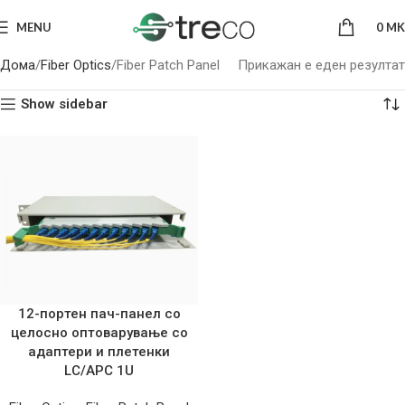
MENU
0
MK
Дома
Fiber Optics
Fiber Patch Panel
Прикажан е еден резултат
Show sidebar
12-портен пач-панел со
целосно оптоварување со
адаптери и плетенки
LC/APC 1U