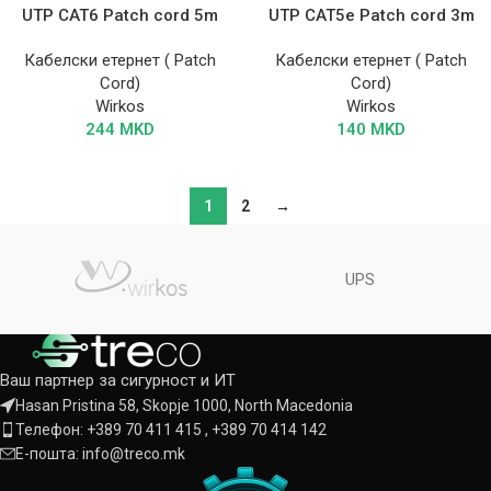
UTP CAT6 Patch cord 5m
UTP CAT5e Patch cord 3m
Кабелски етернет ( Patch
Кабелски етернет ( Patch
Cord)
Cord)
Wirkos
Wirkos
244
MKD
140
MKD
1
2
→
UPS
Ваш партнер за сигурност и ИТ
Hasan Pristina 58, Skopje 1000, North Macedonia
Телефон: +389 70 411 415 , +389 70 414 142
Е-пошта: info@treco.mk