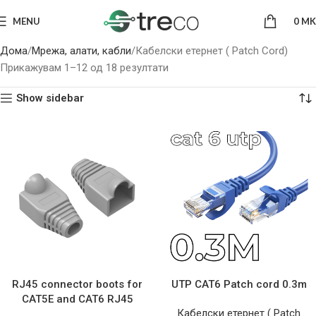
MENU
0
MK
Дома
Мрежа, алати, кабли
Кабелски етернет ( Patch Cord)
Прикажувам 1–12 од 18 резултати
Show sidebar
RJ45 connector boots for
UTP CAT6 Patch cord 0.3m
CAT5E and CAT6 RJ45
Кабелски етернет ( Patch