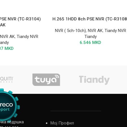
PSE NVR (TC-R3104)
H.265 1HDD 8ch PSE NVR (TC-R3108
AK
NVR ( 5ch-10ch)
,
NVR AK
,
Tiandy NVR
,
NVR AK
,
Tiandy NVR
Tiandy
iandy
6.546
MKD
87
MKD
ичка подршка
Мој Профил