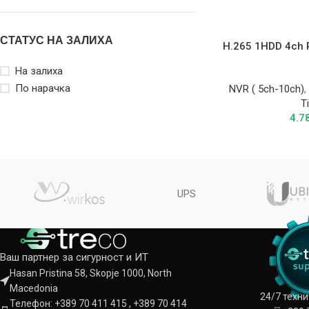
СТАТУС НА ЗАЛИХА
H.265 1HDD 4ch 
На залиха
По нарачка
NVR ( 5ch-10ch)
T
4.7
UPS
Ваш партнер за сигурност и ИТ
Hasan Pristina 58, Skopje 1000, North
Macedonia
24/7 техн
Телефон: +389 70 411 415 , +389 70 414