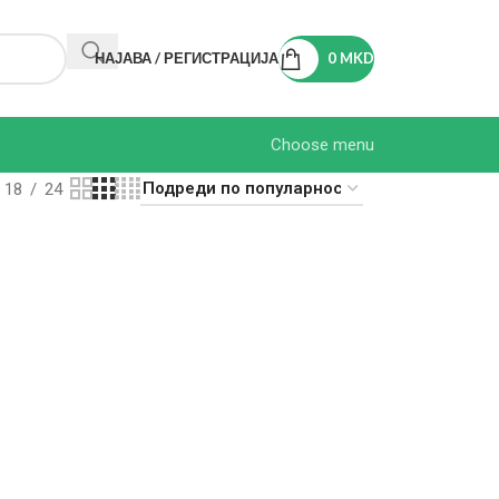
НАЈАВА / РЕГИСТРАЦИЈА
0
MKD
Choose menu
18
24