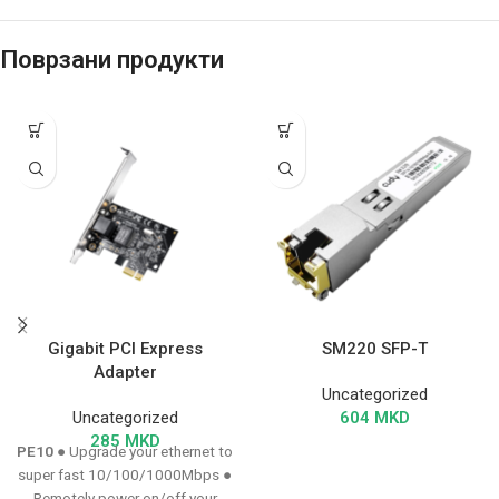
Поврзани продукти
Gigabit PCI Express
SM220 SFP-T
Adapter
Uncategorized
Uncategorized
604
MKD
285
MKD
PE10
● Upgrade your ethernet to
super fast 10/100/1000Mbps ●
Remotely power on/off your