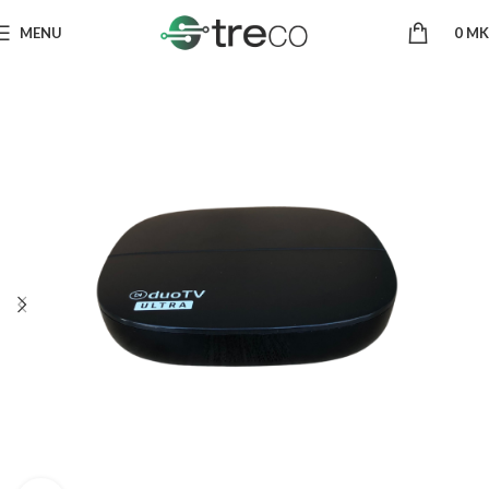
MENU
0
MK