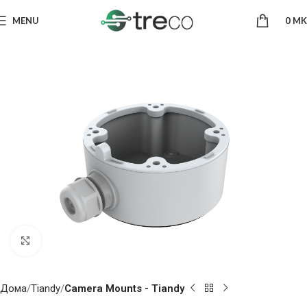
MENU
0
MK
Click to enlarge
Дома
Tiandy
Camera Mounts - Tiandy