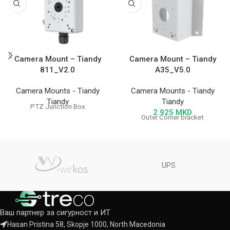
Camera Mount – Tiandy
Camera Mount – Tiandy
811_V2.0
A35_V5.0
Camera Mounts - Tiandy
Camera Mounts - Tiandy
Tiandy
Tiandy
PTZ Junction Box
2.925
MKD
Outer Corner bracket
UPS
Ваш партнер за сигурност и ИТ
Hasan Pristina 58, Skopje 1000, North Macedonia