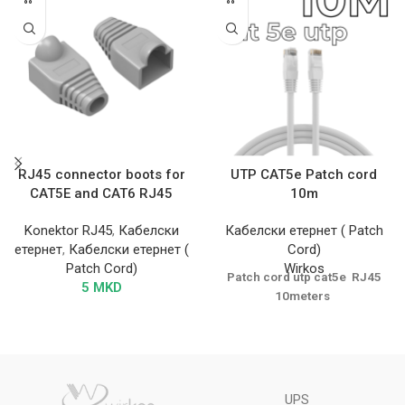
RJ45 connector boots for
UTP CAT5e Patch cord
CAT5E and CAT6 RJ45
10m
Konektor RJ45
,
Кабелски
Кабелски етернет ( Patch
етернет
,
Кабелски етернет (
Cord)
Patch Cord)
Wirkos
Patch cord utp cat5e RJ45
5
MKD
10meters
UPS