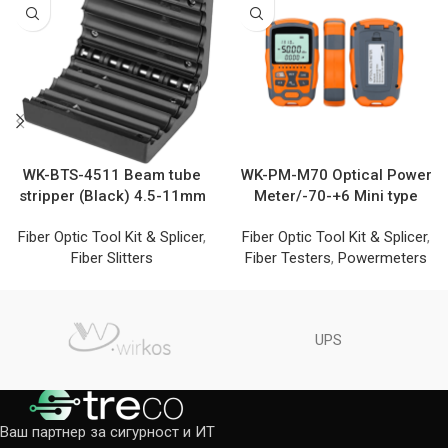
WK-BTS-4511 Beam tube
WK-PM-M70 Optical Power
stripper (Black) 4.5-11mm
Meter/-70-+6 Mini type
Fiber Optic Tool Kit & Splicer
,
Fiber Optic Tool Kit & Splicer
,
Fiber Slitters
Fiber Testers
,
Powermeters
UPS
Ваш партнер за сигурност и ИТ