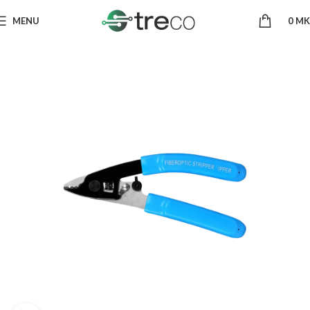
MENU
0
MK