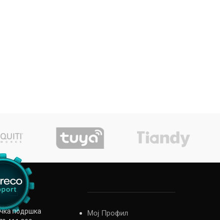
ичка подршка
Мој Профил