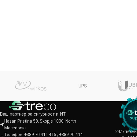
UPS
Ваш партнер за сигурност и ИТ
Hasan Pristina 58, Skopje 1000, North
Macedonia
24/7 техн
Телефон: +389 70 411 415 , +389 70 414