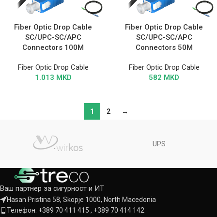
Fiber Optic Drop Cable
Fiber Optic Drop Cable
SC/UPC-SC/APC
SC/UPC-SC/APC
Connectors 100M
Connectors 50M
Fiber Optic Drop Cable
Fiber Optic Drop Cable
1.013
MKD
582
MKD
1
2
→
UPS
Ваш партнер за сигурност и ИТ
Hasan Pristina 58, Skopje 1000, North Macedonia
Телефон: +389 70 411 415 , +389 70 414 142