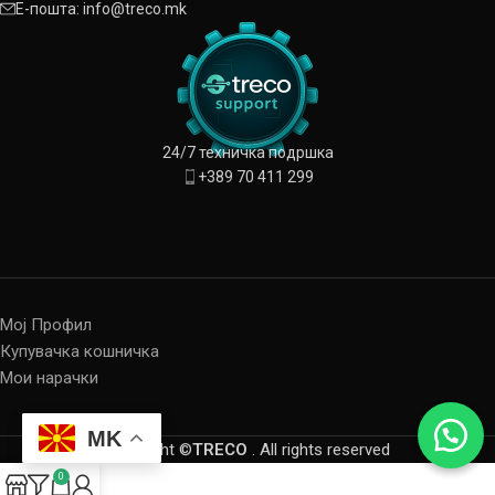
Е-пошта: info@treco.mk
24/7 техничка подршка
+389 70 411 299
Мој Профил
Купувачка кошничка
Мои нарачки
MK
Copyright ©
TRECO
. All rights reserved
0