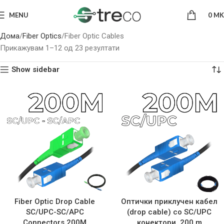
MENU
0
MK
Дома
Fiber Optics
Fiber Optic Cables
Прикажувам 1–12 од 23 резултати
Show sidebar
Fiber Optic Drop Cable
Оптички приклучен кабел
SC/UPC-SC/APC
(drop cable) со SC/UPC
Connectors 200M
конектори, 200 m