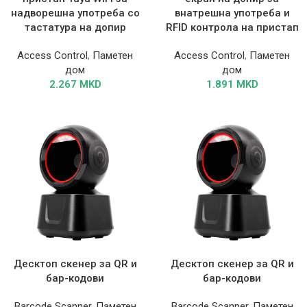
надворешна употреба со
внатрешна употреба и
тастатура на допир
RFID контрола на пристап
Access Control
,
Паметен
Access Control
,
Паметен
дом
дом
2.267
MKD
1.891
MKD
Десктоп скенер за QR и
Десктоп скенер за QR и
бар-кодови
бар-кодови
Barcode Scanner
,
Паметен
Barcode Scanner
,
Паметен