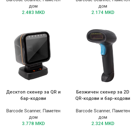
дом
дом
2.483
MKD
2.174
MKD
Десктоп скенер за QR и
Безжичен скенер за 2D
бар-кодови
QR-кодови и бар-кодови
Barcode Scanner
,
Паметен
Barcode Scanner
,
Паметен
дом
дом
3.778
MKD
2.324
MKD