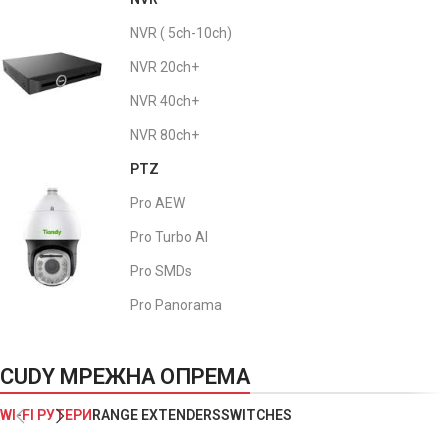
NVR ( 5ch-10ch)
NVR 20ch+
NVR 40ch+
NVR 80ch+
PTZ
Pro AEW
Pro Turbo AI
Pro SMDs
Pro Panorama
CUDY МРЕЖНА ОПРЕМА
WI-FI РУТЕРИ
RANGE EXTENDERS
SWITCHES