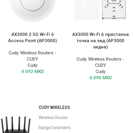
AX3000 2.5G Wi-Fi 6
AX3000 Wi-Fi 6 пристапна
Access Point (AP3000)
точка на ѕид (AP3000
ѕидна)
Cudy
,
Wireless Routers -
CUDY
Cudy
,
Wireless Routers -
Cudy
CUDY
4.092
MKD
Cudy
4.090
MKD
CUDY WIRELESS
Wireless Router
Range Extenders