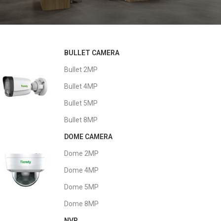
OFFICE SOLUTION
BULLET CAMERA
Заштитете го вашиот бизнис
24/7
Bullet 2MP
Bullet 4MP
Bullet 5MP
Bullet 8MP
DOME CAMERA
Dome 2MP
Dome 4MP
Dome 5MP
Dome 8MP
NVR