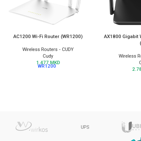
AC1200 Wi-Fi Router (WR1200)
AX1800 Gigabit 
Wireless Routers - CUDY
Cudy
Wireless R
1.477
MKD
WR1200
2.7
UPS