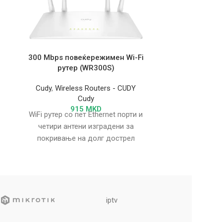
300 Mbps повеќережимен Wi-Fi
AC1200 Giga
рутер (WR300S)
Point with P
Cudy
,
Wireless Routers - CUDY
Wireles
Cudy
915
MKD
WiFi рутер со пет Ethernet порти и
четири антени изградени за
покривање на долг дострел
овозможува непречено репродукција
на видео
iptv