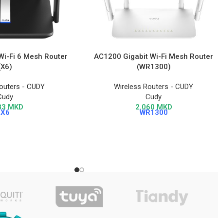
Wi-Fi 6 Mesh Router
AC1200 Gigabit Wi-Fi Mesh Router
(X6)
(WR1300)
outers - CUDY
Wireless Routers - CUDY
Cudy
Cudy
83
MKD
2.060
MKD
X6
WR1300