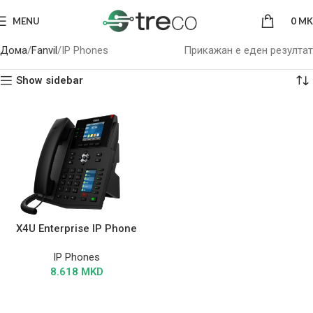
MENU
0
MK
Дома
Fanvil
IP Phones
Прикажан е еден резултат
Show sidebar
X4U Enterprise IP Phone
IP Phones
8.618
MKD