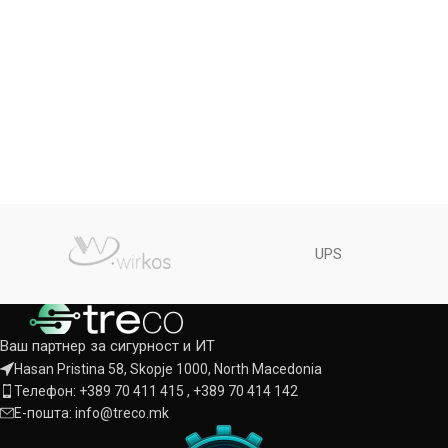
UPS
Ваш партнер за сигурност и ИТ
Hasan Pristina 58, Skopje 1000, North Macedonia
Телефон: +389 70 411 415 , +389 70 414 142
Е-пошта: info@treco.mk