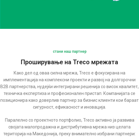
стани наш партнер
Проширување на Treco мрежата
Како дел од оваа силна мрежа, Treco е фокусирана на
имплементација на комплексни проекти и развој на долгорочни
B2B партнерства, нудејќи интегрирани решенија со висок квалитет,
техничка експертиза и професионален пристап. Компанијата се
позиционира како доверлив партнер за бизнис клиенти кои бараат
сигурност, ефикасност и иновација.
Паралелно со проектното портфолио, Treco активно ја развива
својата малопродажна и дистрибутивна мрежа низ целата
територија на Македонија, преку внимателно избрани партнери: