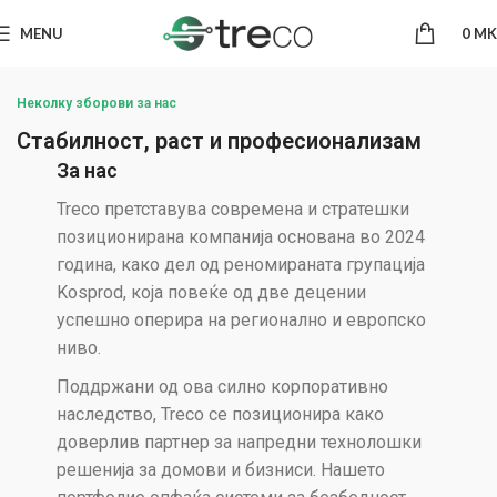
MENU
0
MK
Неколку зборови за нас
Стабилност, раст и професионализам
За нас
Treco претставува современа и стратешки
позиционирана компанија основана во 2024
година, како дел од реномираната групација
Kosprod, која повеќе од две децении
успешно оперира на регионално и европско
ниво.
Поддржани од ова силно корпоративно
наследство, Treco се позиционира како
доверлив партнер за напредни технолошки
решенија за домови и бизниси. Нашето