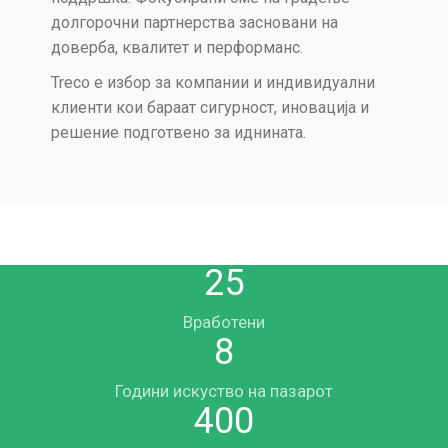
долгорочни партнерства засновани на
доверба, квалитет и перформанс.
Treco е избор за компании и индивидуални
клиенти кои бараат сигурност, иновација и
решение подготвено за иднината.
25
Вработени
8
Години искуство на пазарот
400