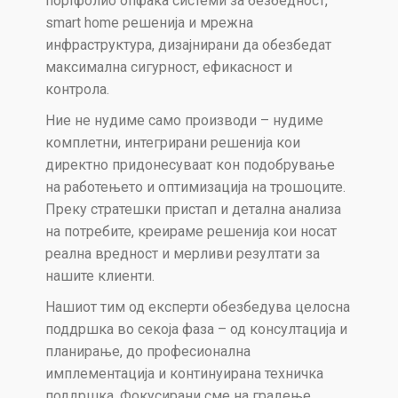
портфолио опфаќа системи за безбедност,
smart home решенија и мрежна
инфраструктура, дизајнирани да обезбедат
максимална сигурност, ефикасност и
контрола.
Ние не нудиме само производи – нудиме
комплетни, интегрирани решенија кои
директно придонесуваат кон подобрување
на работењето и оптимизација на трошоците.
Преку стратешки пристап и детална анализа
на потребите, креираме решенија кои носат
реална вредност и мерливи резултати за
нашите клиенти.
Нашиот тим од експерти обезбедува целосна
поддршка во секоја фаза – од консултација и
планирање, до професионална
имплементација и континуирана техничка
поддршка. Фокусирани сме на градење