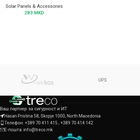
Solar Panels & Accessories
283
MKD
UPS
Ваш партнер за сигурност и ИТ
Hasan Pristina 58, Skopje 1000, North Macedonia
Телефон: +389 70 411 415 , +389 70 414 142
Е-пошта: info@treco.mk