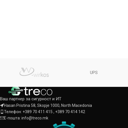
UPS
Ваш партнер за сигурност и ИТ
Hasan Pristina 58, Skopje 1000, North Macedonia
Телефон: +389 70 411 415 , +389 70 414 142
Е-пошта: info@treco.mk