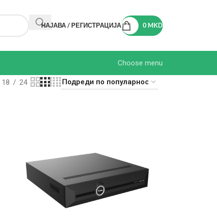
НАЈАВА / РЕГИСТРАЦИЈА
0
MKD
Choose menu
18
24