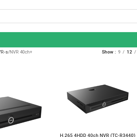
VR-s
NVR 40ch+
Show
9
12
H.265 4HDD 40ch NVR (TC-R3440)