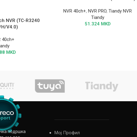
NVR 40ch+
,
NVR PRO
,
Tiandy NVR
Tiandy
ch NVR (TC-R3240
51.324
MKD
/H/V4.0)
 40ch+
iandy
288
MKD
ичка подршка
Мој Профил