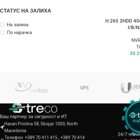
СТАТУС НА ЗАЛИХА
H.265 2HDD 40
На залиха
I/B/N
По нарачка
NVR
T
30.
UPS
Ваш партнер за сигурност и ИТ
Hasan Pristina 58, Skopje 1000, North
Macedonia
24/7 техн
Телефон: +389 70 411 415 , +389 70 414