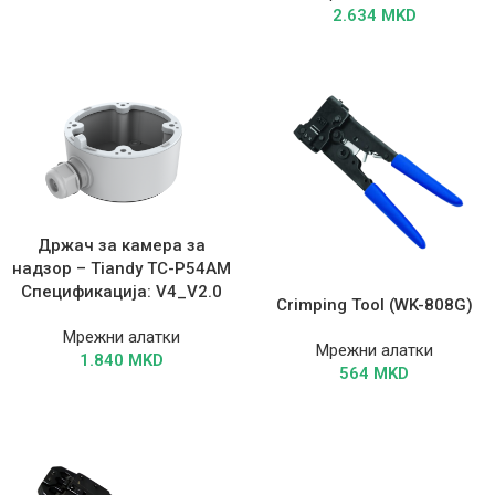
2.634
MKD
Држач за камера за
надзор – Tiandy TC-P54AM
Спецификација: V4_V2.0
Crimping Tool (WK-808G)
Мрежни алатки
Мрежни алатки
1.840
MKD
564
MKD