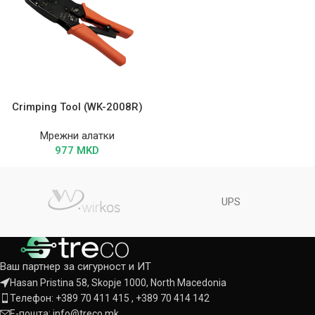
Crimping Tool (WK-2008R)
Мрежни алатки
977
MKD
UPS
Ваш партнер за сигурност и ИТ
Hasan Pristina 58, Skopje 1000, North Macedonia
Телефон: +389 70 411 415 , +389 70 414 142
Е-пошта: info@treco.mk