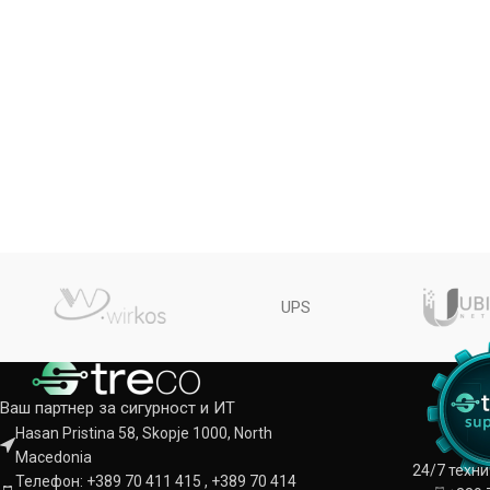
UPS
Ваш партнер за сигурност и ИТ
Hasan Pristina 58, Skopje 1000, North
Macedonia
24/7 техн
Телефон: +389 70 411 415 , +389 70 414