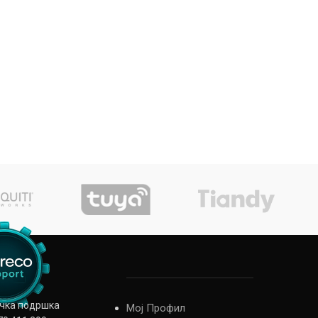
ичка подршка
Мој Профил