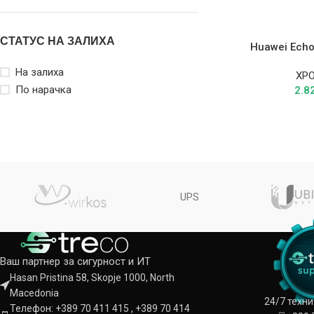
СТАТУС НА ЗАЛИХА
Huawei Ech
На залиха
XP
По нарачка
2.8
UPS
Ваш партнер за сигурност и ИТ
Hasan Pristina 58, Skopje 1000, North
Macedonia
24/7 техн
Телефон: +389 70 411 415 , +389 70 414