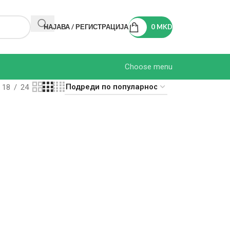
НАЈАВА / РЕГИСТРАЦИЈА
0
MKD
Choose menu
18
24