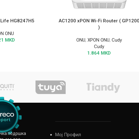
oLife HG8247H5
AC1200 xPON Wi-Fi Router ( GP120
)
ON ONU
21
MKD
ONU
,
XPON ONU
,
Cudy
Cudy
1.864
MKD
ичка подршка
Мој Профил