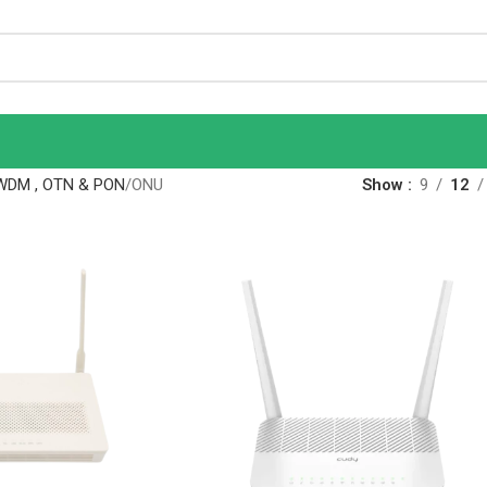
WDM , OTN & PON
ONU
Show
9
12