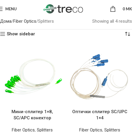
MENU
0
MK
Дома
Fiber Optics
Splitters
Showing all 4 results
Show sidebar
Мини-сплитер 1×8,
Оптички сплитер SC/UPC
SC/APC конектор
1×4
Fiber Optics
,
Splitters
Fiber Optics
,
Splitters