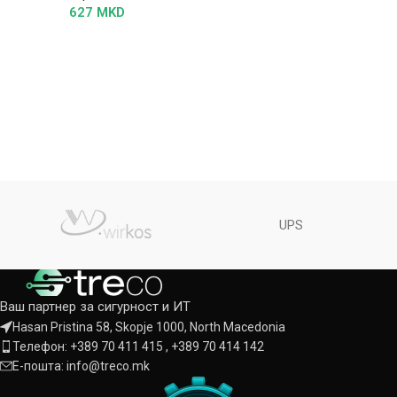
627
MKD
UPS
Ваш партнер за сигурност и ИТ
Hasan Pristina 58, Skopje 1000, North Macedonia
Телефон: +389 70 411 415 , +389 70 414 142
Е-пошта: info@treco.mk