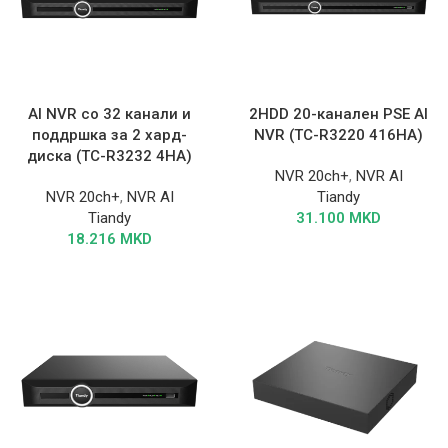
AI NVR со 32 канали и
2HDD 20-канален PSE AI
поддршка за 2 хард-
NVR (TC-R3220 416HA)
диска (TC-R3232 4HA)
NVR 20ch+
,
NVR AI
NVR 20ch+
,
NVR AI
Tiandy
Tiandy
31.100
MKD
18.216
MKD