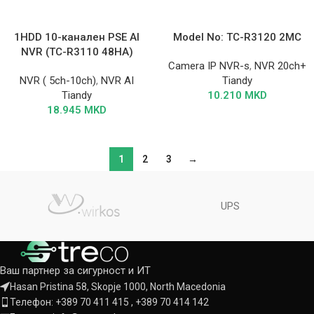
1HDD 10-канален PSE AI
Model No: TC-R3120 2MC
NVR (TC-R3110 48HA)
Camera IP NVR-s
,
NVR 20ch+
NVR ( 5ch-10ch)
,
NVR AI
Tiandy
Tiandy
10.210
MKD
18.945
MKD
1
2
3
→
UPS
Ваш партнер за сигурност и ИТ
Hasan Pristina 58, Skopje 1000, North Macedonia
Телефон: +389 70 411 415 , +389 70 414 142