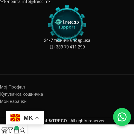
Е-пошта: info@treco.mk
24/7 техничка подршка
+389 70 411 299
Мој Профил
Купувачка кошничка
Мои нарачки
MK
Copyright ©
TRECO
. All rights reserved
0