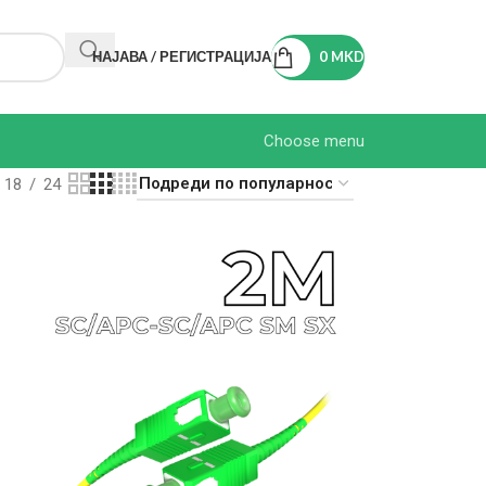
НАЈАВА / РЕГИСТРАЦИЈА
0
MKD
Choose menu
18
24