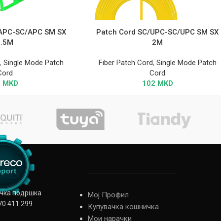
/APC-SC/APC SM SX
Patch Cord SC/UPC-SC/UPC SM SX
0.5M
2M
d
,
Single Mode Patch
Fiber Patch Cord
,
Single Mode Patch
Cord
Cord
9
MKD
102
MKD
ичка подршка
Мој Профил
70 411 299
Купувачка кошничка
Мои нарачки