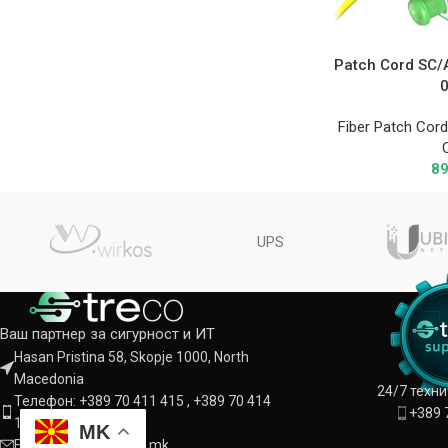
Patch Cord SC
Fiber Patch Cor
8
UPS
Ваш партнер за сигурност и ИТ
Hasan Pristina 58, Skopje 1000, North
Macedonia
24/7 техн
Телефон: +389 70 411 415 , +389 70 414
+389 
142
MK
Е-пошта: info@treco.mk