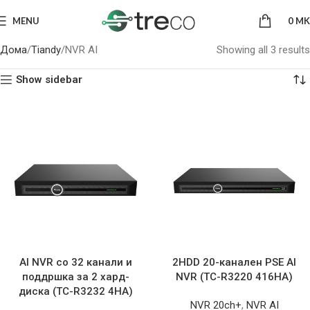
MENU
0
MK
Дома
Tiandy
NVR AI
Showing all 3 results
Show sidebar
AI NVR со 32 канали и
2HDD 20-канален PSE AI
поддршка за 2 хард-
NVR (TC-R3220 416HA)
диска (TC-R3232 4HA)
NVR 20ch+
,
NVR AI