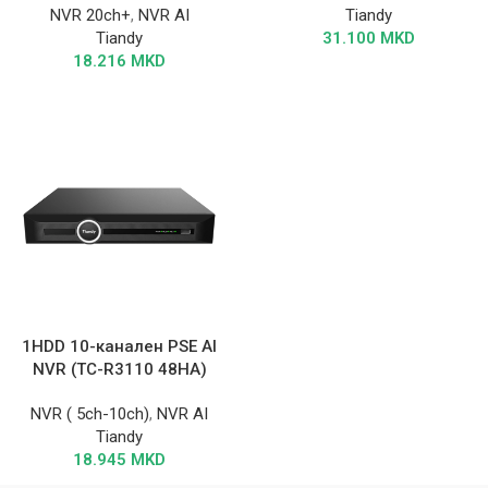
NVR 20ch+
,
NVR AI
Tiandy
Tiandy
31.100
MKD
18.216
MKD
1HDD 10-канален PSE AI
NVR (TC-R3110 48HA)
NVR ( 5ch-10ch)
,
NVR AI
Tiandy
18.945
MKD