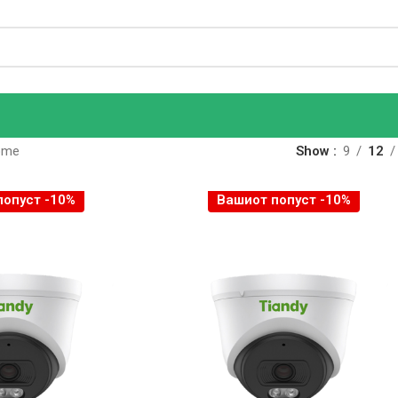
ome
Show
9
12
попуст -10%
Вашиот попуст -10%