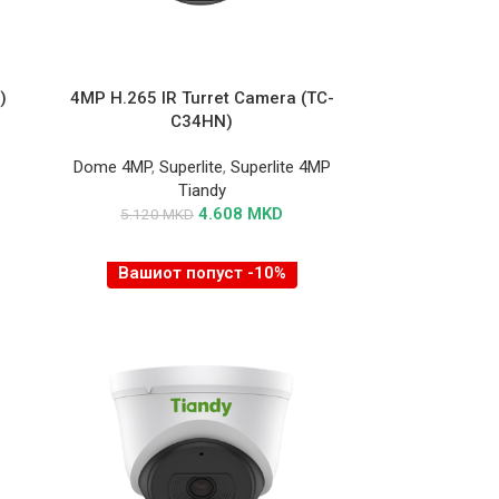
)
4MP H.265 IR Turret Camera (TC-
C34HN)
Dome 4MP
,
Superlite
,
Superlite 4MP
Tiandy
4.608
MKD
5.120
MKD
Вашиот попуст -10%