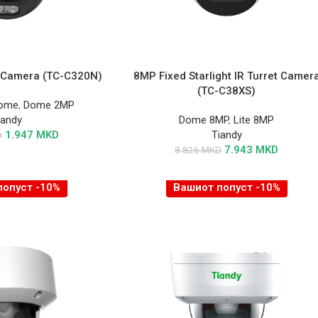
t Camera (TC-C320N)
8MP Fixed Starlight IR Turret Camer
(TC-C38XS)
Dome
,
Dome 2MP
iandy
Dome 8MP
,
Lite 8MP
1.947
MKD
Tiandy
D
7.943
MKD
8.826
MKD
попуст -10%
Вашиот попуст -10%