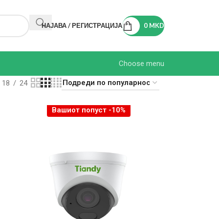
НАЈАВА / РЕГИСТРАЦИЈА
0
MKD
Choose menu
18
24
Вашиот попуст -10%