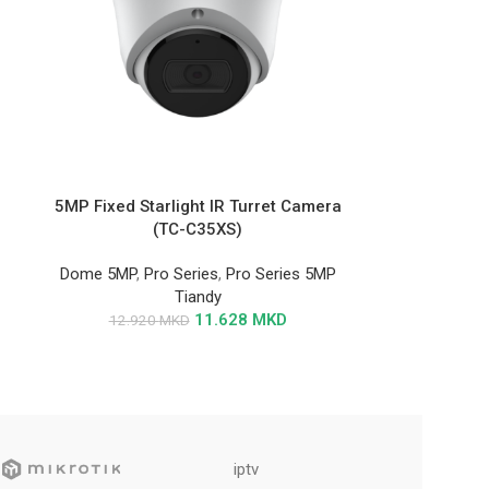
5MP Fixed Starlight IR Turret Camera
(TC-C35XS)
Dome 5MP
,
Pro Series
,
Pro Series 5MP
Tiandy
11.628
MKD
12.920
MKD
iptv