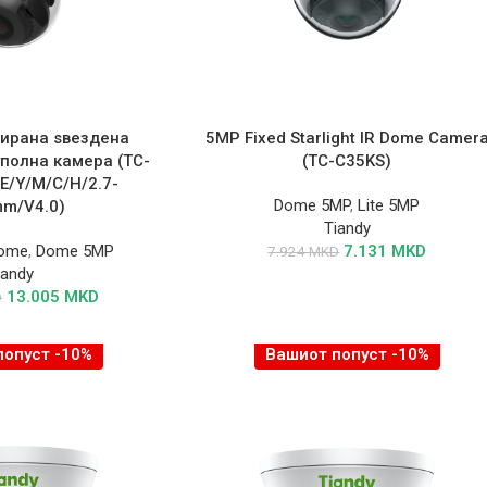
ирана ѕвездена
5MP Fixed Starlight IR Dome Camer
полна камера (TC-
(TC-C35KS)
E/Y/M/C/H/2.7-
Dome 5MP
,
Lite 5MP
mm/V4.0)
Tiandy
Dome
,
Dome 5MP
7.131
MKD
7.924
MKD
iandy
13.005
MKD
D
попуст -10%
Вашиот попуст -10%