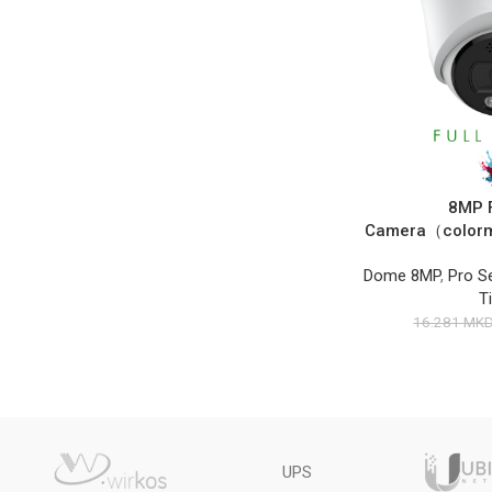
8MP 
Camera（color
Dome 8MP
,
Pro S
T
16.281
MK
UPS