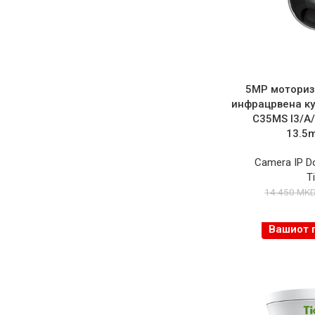
5MP моториз
инфрацрвена ку
C35MS I3/A/
13.5
Camera IP 
T
14.450
MK
Вашиот 