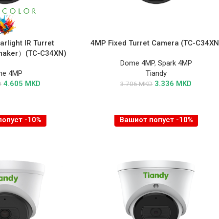
rlight IR Turret
4MP Fixed Turret Camera (TC-C34XN
maker）(TC-C34XN)
Dome 4MP
,
Spark 4MP
me 4MP
Tiandy
4.605
MKD
3.336
MKD
D
3.706
MKD
попуст -10%
Вашиот попуст -10%