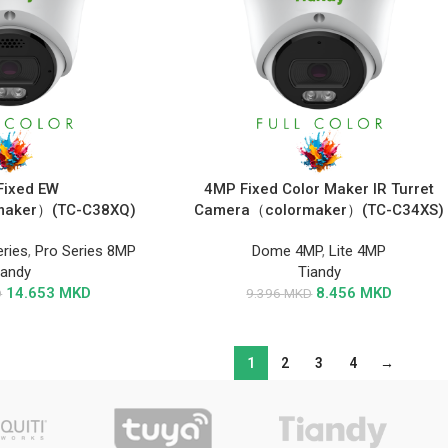
Fixed EW
4MP Fixed Color Maker IR Turret
maker）(TC-C38XQ)
Camera（colormaker）(TC-C34XS)
eries
,
Pro Series 8MP
Dome 4MP
,
Lite 4MP
iandy
Tiandy
14.653
MKD
8.456
MKD
D
9.396
MKD
1
2
3
4
→