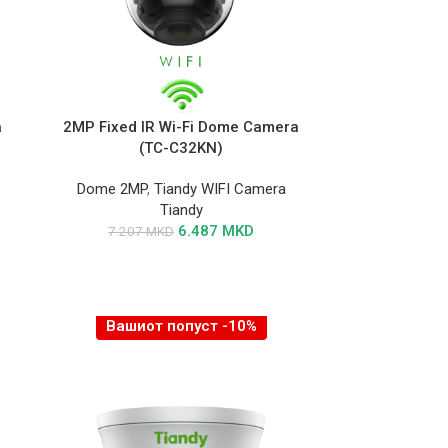
a
2MP Fixed IR Wi-Fi Dome Camera
(TC-C32KN)
Dome 2MP
,
Tiandy WIFI Camera
Tiandy
6.487
MKD
7.207
MKD
Вашиот попуст -10%