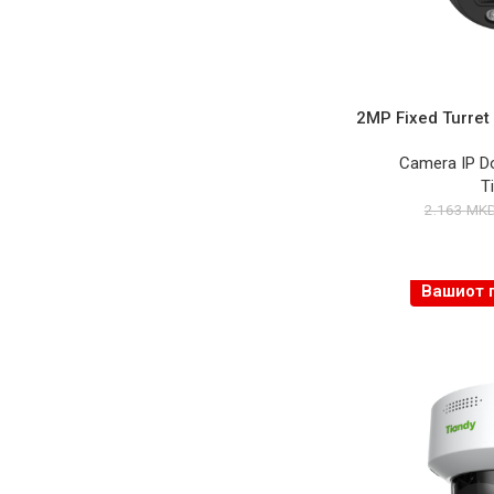
2MP Fixed Turre
Camera IP 
T
2.163
MK
Вашиот 