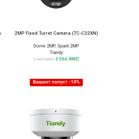
a
2MP Fixed Turret Camera (TC-C32XN)
Dome 2MP
,
Spark 2MP
Tiandy
3.066
MKD
3.407
MKD
Вашиот попуст -10%