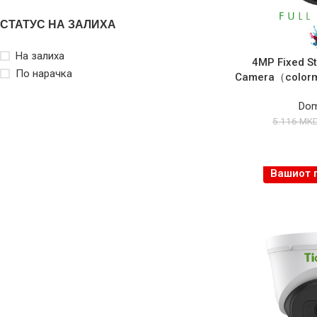
СТАТУС НА ЗАЛИХА
На залиха
4MP Fixed Sta
По нарачка
Camera（color
Do
5.116
MK
Вашиот 