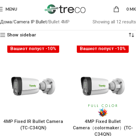
MENU
0
MK
Дома
Camera IP Bullet
Bullet 4MP
Showing all 12 results
Show sidebar
Вашиот попуст -10%
Вашиот попуст -10%
4MP Fixed IR Bullet Camera
4MP Fixed Bullet
(TC-C34QN)
Camera（colormaker）(TC-
C34QN)