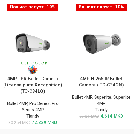
Вашиот попуст -10%
Вашиот попуст -10%
4MP LPR Bullet Camera
4MP H.265 IR Bullet
(License plate Recognition)
Camera ( TC-C34GN)
(TC-C34LQ)
Bullet 4MP
,
Superlite
,
Superlite
Bullet 4MP
,
Pro Series
,
Pro
4MP
Series 4MP
Tiandy
Tiandy
4.614
MKD
5.126
MKD
72.229
MKD
80.254
MKD