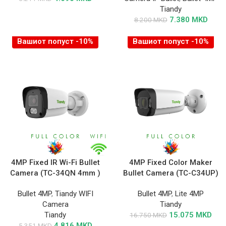
Tiandy
7.380
MKD
8.200
MKD
Вашиот попуст -10%
Вашиот попуст -10%
4MP Fixed IR Wi-Fi Bullet
4MP Fixed Color Maker
Camera (TC-34QN 4mm )
Bullet Camera (TC-C34UP)
Bullet 4MP
,
Tiandy WIFI
Bullet 4MP
,
Lite 4MP
Camera
Tiandy
Tiandy
15.075
MKD
16.750
MKD
4.816
MKD
5.351
MKD