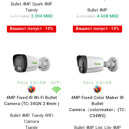
Bullet 4MP
,
Spark 4MP
Tiandy
Bullet 4MP
3.394
MKD
4.608
MKD
3.771
MKD
5.120
MKD
Вашиот попуст -10%
Вашиот попуст -10%
4MP Fixed IR Wi-Fi Bullet
4MP Fixed Color Maker IR
Camera (TC-34QN 2.8mm )
Bullet
Camera（colormaker）(TC-
Bullet 4MP
,
Tiandy WIFI
C34WS)
Camera
Tiandy
Bullet 4MP
,
Lite
,
Lite 4MP