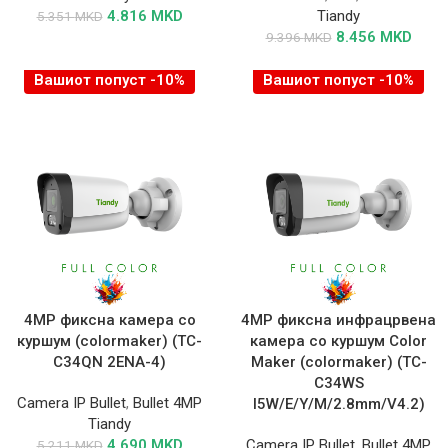
4.816
MKD
Tiandy
5.351
MKD
8.456
MKD
9.396
MKD
Вашиот попуст -10%
Вашиот попуст -10%
4MP фиксна камера со
4MP фиксна инфрацрвена
куршум (colormaker) (TC-
камера со куршум Color
C34QN 2ENA-4)
Maker (colormaker) (TC-
C34WS
Camera IP Bullet
,
Bullet 4MP
I5W/E/Y/M/2.8mm/V4.2)
Tiandy
4.690
MKD
Camera IP Bullet
,
Bullet 4MP
5.211
MKD