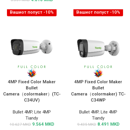
Вашиот попуст -10%
Вашиот попуст -10%
4MP Fixed Color Maker
4MP Fixed Color Maker
Bullet
Bullet
Camera（colormaker）(TC-
Camera（colormaker) TC-
C34UV)
C34WP
Bullet 4MP
,
Lite 4MP
Bullet 4MP
,
Lite 4MP
Tiandy
Tiandy
9.564
MKD
8.491
MKD
10.627
MKD
9.435
MKD