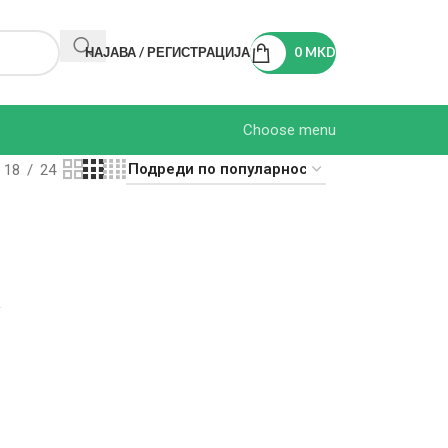
НАЈАВА / РЕГИСТРАЦИЈА
0
MKD
Choose menu
18
24