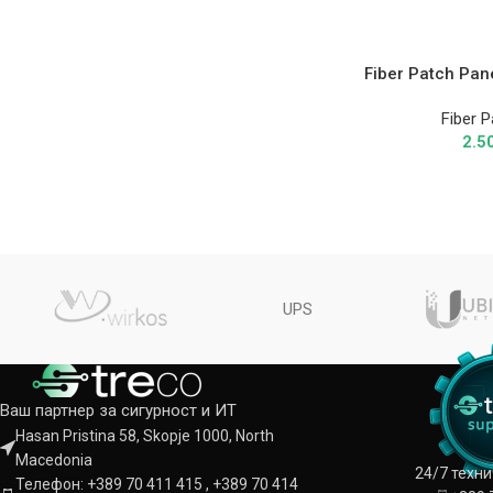
Fiber Patch Pan
Fiber P
2.5
UPS
Ваш партнер за сигурност и ИТ
Hasan Pristina 58, Skopje 1000, North
Macedonia
24/7 техн
Телефон: +389 70 411 415 , +389 70 414