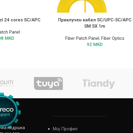
el 24 cores SC/APC
Приклучен кабел SC/UPC-SC/APC
SM SX 1m
atch Panel
08
MKD
Fiber Patch Panel
,
Fiber Optics
92
MKD
ичка подршка
Мој Профил