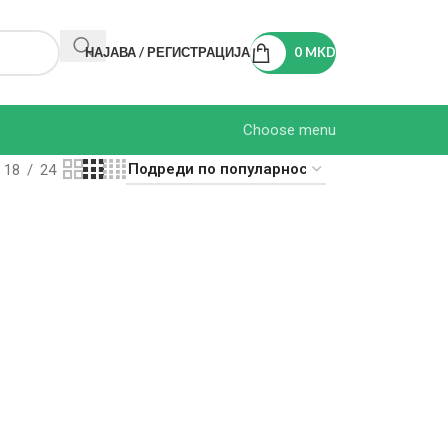
НАЈАВА / РЕГИСТРАЦИЈА
0
MKD
Choose menu
18
24