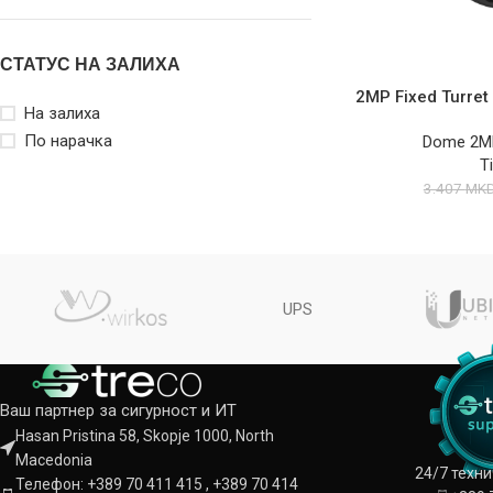
СТАТУС НА ЗАЛИХА
2MP Fixed Turre
На залиха
По нарачка
Dome 2M
T
3.407
MK
UPS
Ваш партнер за сигурност и ИТ
Hasan Pristina 58, Skopje 1000, North
Macedonia
24/7 техн
Телефон: +389 70 411 415 , +389 70 414