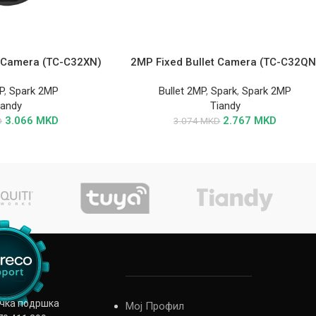
t Camera (TC-C32XN)
2MP Fixed Bullet Camera (TC-C32QN
P
,
Spark 2MP
Bullet 2MP
,
Spark
,
Spark 2MP
iandy
Tiandy
3.066
MKD
2.767
MKD
D
3.074
MKD
ичка подршка
Мој Профил