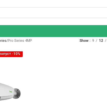
ries
Pro Series 4MP
Show
9
12
попуст -10%