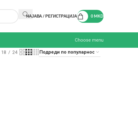
НАЈАВА / РЕГИСТРАЦИЈА
0
MKD
Choose menu
18
24