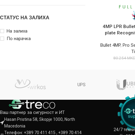
СТАТУС НА ЗАЛИХА
4MP LPR Bulle
На залиха
plate Recogni
По нарачка
Bullet 4MP
,
Pro Se
T
80.254
MK
UPS
Ваш партнер за сигурност и ИТ
Hasan Pristina 58, Skopje 1000, North
Macedonia
24/7 техн
Телефон: +389 70 411 415 , +389 70 414