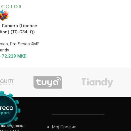
t Camera (License
tion) (TC-C34LQ)
ries
,
Pro Series 4MP
iandy
72.229
MKD
D
ичка подршка
Мој Профил