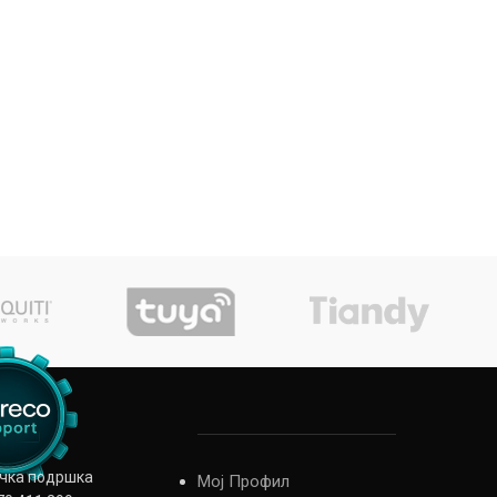
ичка подршка
Мој Профил