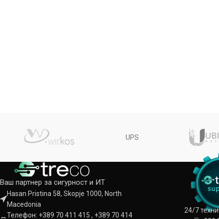
UPS
Ваш партнер за сигурност и ИТ
Hasan Pristina 58, Skopje 1000, North
Macedonia
24/7 техн
Телефон: +389 70 411 415 , +389 70 414