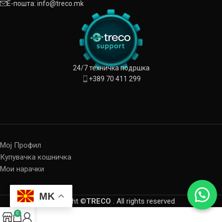
Е-пошта: info@treco.mk
24/7 техничка подршка
+389 70 411 299
Мој Профил
Купувачка кошничка
Мои нарачки
MK
Copyright ©
TRECO
. All rights reserved
0