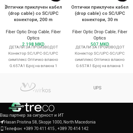
Оптички приклучен кабел
Оптички приклучен кабел
(drop cable) со SC/UPC
(drop cable) со SC/UPC
конектори, 200 m
конектори, 30 m
Fiber Optic Drop Cable
,
Fiber
Fiber Optic Drop Cable
,
Fiber
Optics
Optics
2.198
MKD
507
MKD
ДЕТАЛИ ЗА ПРОИЗВОДОТ
ДЕТАЛИ ЗА ПРОИЗВОДОТ
Конектор SC/UPC-SC/UPC
Конектор SC/UPC-SC/UPC
симплекс Оптичко влакно
симплекс Оптичко влакно
G.657A1 Број на влакна 1
G.657A1 Број на влакна 1
Должина: 200 m Елемент за
Должина: 30 m Елемент за
цврстина Челична
цврстина Челична
UPS
Ваш партнер за сигурност и ИТ
Hasan Pristina 58, Skopje 1000, North Macedonia
Телефон: +389 70 411 415 , +389 70 414 142