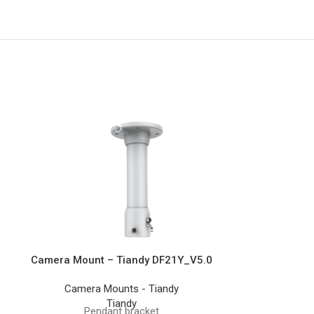
Camera Mount – Tiandy DF21Y_V5.0
Camera Moun
Sp
Camera Mounts - Tiandy
Tiandy
Camera
Pendant bracket