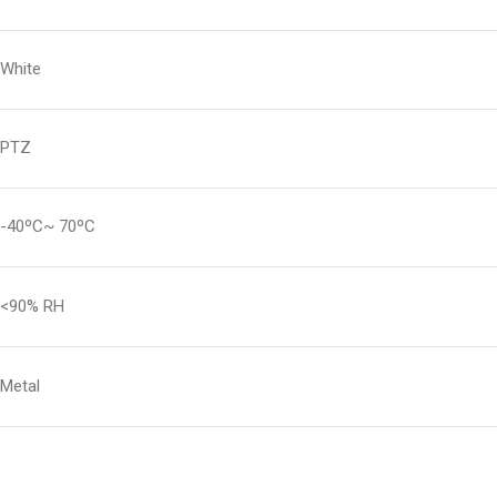
White
PTZ
-40ºC~ 70ºC
<90% RH
Metal