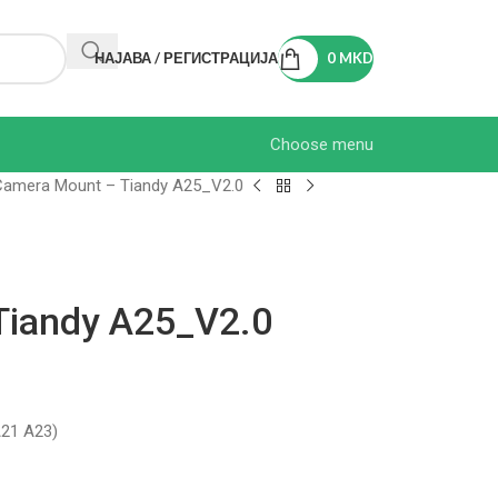
НАЈАВА / РЕГИСТРАЦИЈА
0
MKD
Choose menu
Camera Mount – Tiandy A25_V2.0
Tiandy A25_V2.0
A21 A23)