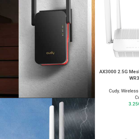
AX3000 2.5G Mesh
WR3
Cudy
,
Wireless
C
3.2
Нов производ
Wi-Fi 6 Range
Extender
2402 Mbps + 574 Mbps Wi-Fi