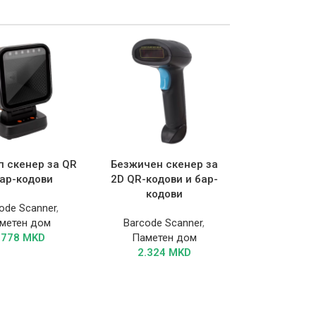
п скенер за QR
Безжичен скенер за
бар-кодови
2D QR-кодови и бар-
кодови
ode Scanner
,
метен дом
Barcode Scanner
,
.778
MKD
Паметен дом
2.324
MKD