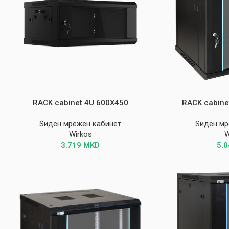
RACK cabinet 4U 600X450
RACK cabin
Ѕиден мрежен кабинет
Ѕиден мр
Wirkos
W
3.719
MKD
5.