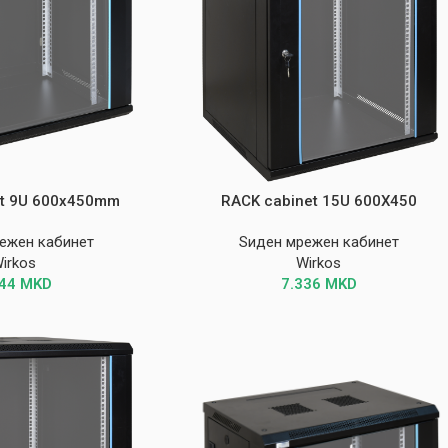
et 9U 600x450mm
RACK cabinet 15U 600X450
ежен кабинет
Ѕиден мрежен кабинет
irkos
Wirkos
044
MKD
7.336
MKD