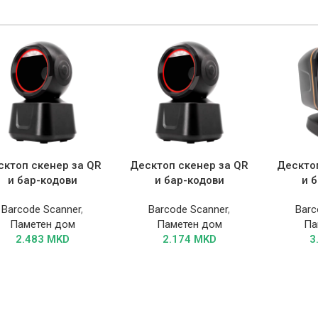
сктоп скенер за QR
Десктоп скенер за QR
Дескто
и бар-кодови
и бар-кодови
и 
Barcode Scanner
,
Barcode Scanner
,
Barc
Паметен дом
Паметен дом
Па
2.483
MKD
2.174
MKD
3