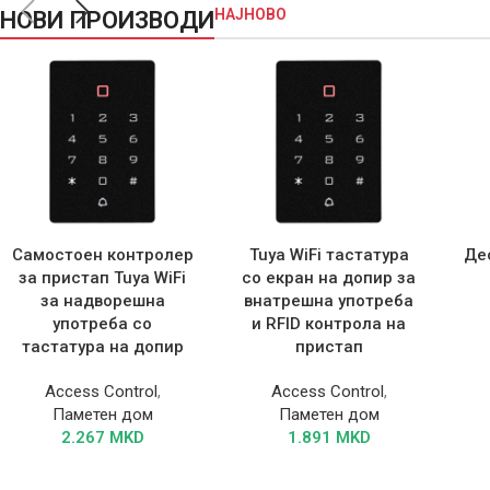
НАЈНОВО
НОВИ ПРОИЗВОДИ
Самостоен контролер
Tuya WiFi тастатура
Де
за пристап Tuya WiFi
со екран на допир за
за надворешна
внатрешна употреба
употреба со
и RFID контрола на
тастатура на допир
пристап
Access Control
,
Access Control
,
Паметен дом
Паметен дом
2.267
MKD
1.891
MKD