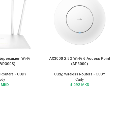
ќережимен Wi-Fi
AX3000 2.5G Wi-Fi 6 Access Point
(WR300S)
(AP3000)
 Routers - CUDY
Cudy
,
Wireless Routers - CUDY
udy
Cudy
5
MKD
4.092
MKD