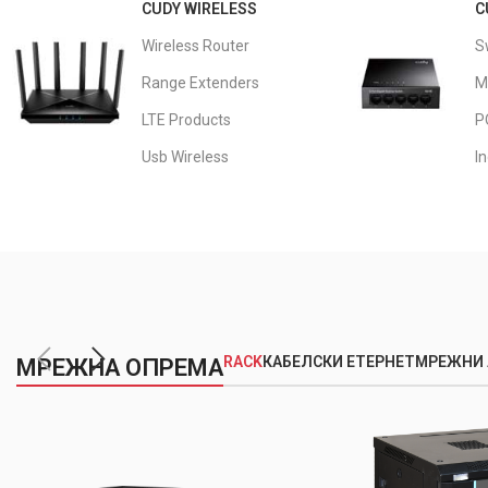
Surge
CUDY WIRELESS
C
2349.00
ден
Wireless Router
S
Range Extenders
M
LTE Products
P
Usb Wireless
In
RACK
КАБЕЛСКИ ЕТЕРНЕТ
МРЕЖНИ 
МРЕЖНА ОПРЕМА