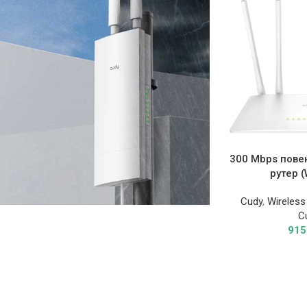
2516.00
ден
300 Mbps пове
рутер 
Cudy
,
Wireless
C
91
Супер понуда
Outdoor Wi-Fi
Access Point
IP65, -40~65°C (-40~149°F), 4kV