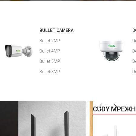
HOME SOLUTION
Заштитете го
вашиот дом 24/7
BULLET CAMERA
D
Bullet 2MP
D
Следете го вашиот дом во секое
време, од каде било преку
Bullet 4MP
D
вашиот телефон
Bullet 5MP
D
View Solution
Bullet 8MP
D
CUDY МРЕЖН