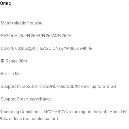
Опис
·Metal+plastic housing
·S+265/H.265/H.264B/H.264M/H.264H
·Color:0.002Lux@(F1.6,AGC ON),B/W:0Lux with IR
·IR Range 30m
·Built-in Mic
·Support microSD/microSDHC/microSDXC card, up to 512 GB
·Support Smart surveillance
·Operating Conditions -35℃~65℃(No turning on thelight), Humidity
95% or less (no condensation)