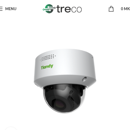
MENU
0
MK