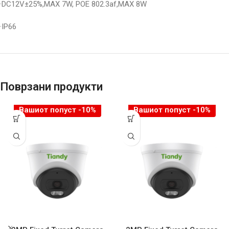
·DC12V±25%,MAX 7W, POE 802.3af,MAX 8W
·IP66
Поврзани продукти
Вашиот попуст -10%
Вашиот попуст -10%