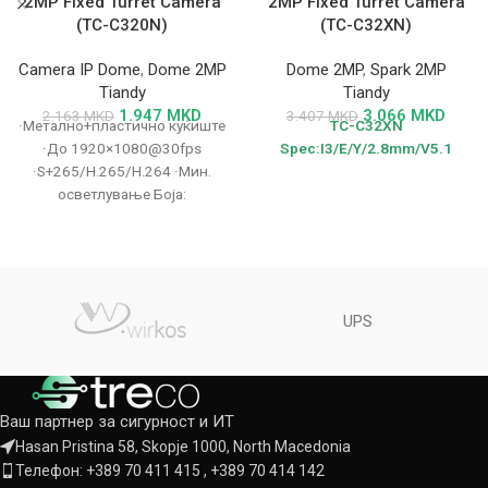
2MP Fixed Turret Camera
2MP Fixed Turret Camera
(TC-C320N)
(TC-C32XN)
Camera IP Dome
,
Dome 2MP
Dome 2MP
,
Spark 2MP
Tiandy
Tiandy
1.947
MKD
3.066
MKD
2.163
MKD
3.407
MKD
·Метално+пластично куќиште
TC-C32XN
·До 1920×1080@30fps
Spec:I3/E/Y/2.8mm/V5.1
·S+265/H.265/H.264 ·Мин.
осветлување Боја:
0.04Lux@F2.2 ·Паметно IR, IR
опсег: 30m ·Вграден
микрофон ·Работни услови
-30°~60°, 0~95%
UPS
Ваш партнер за сигурност и ИТ
Hasan Pristina 58, Skopje 1000, North Macedonia
Телефон: +389 70 411 415 , +389 70 414 142