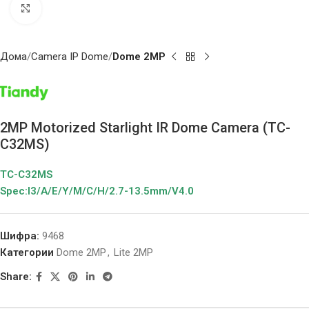
Click to enlarge
Дома
Camera IP Dome
Dome 2MP
2MP Motorized Starlight IR Dome Camera (TC-
C32MS)
TC-C32MS
Spec:I3/A/E/Y/M/C/H/2.7-13.5mm/V4.0
Шифра:
9468
Категории
Dome 2MP
,
Lite 2MP
Share: