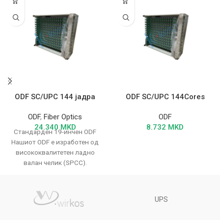
ODF SC/UPC 144 јадра
ODF SC/UPC 144Cores
ODF
,
Fiber Optics
ODF
24.340
MKD
8.732
MKD
Стандарден 19-инчен ODF
Нашиот ODF е изработен од
висококвалитетен ладно
валан челик (SPCC).
Дизајниран е со
функционална структура која
овозможува
UPS