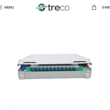
MENU
0
MK