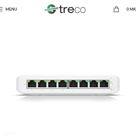
MENU
0
MK