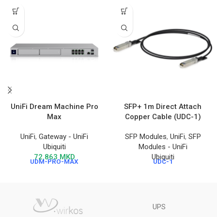
SFP+ 1m Direct Attach
UniFi Dream Machine Pro
Copper Cable (UDC-1)
Max
SFP Modules
,
UniFi
,
SFP
UniFi
,
Gateway - UniFi
Modules - UniFi
Ubiquiti
Ubiquiti
72.863
MKD
UDC-1
UDM-PRO-MAX
UPS