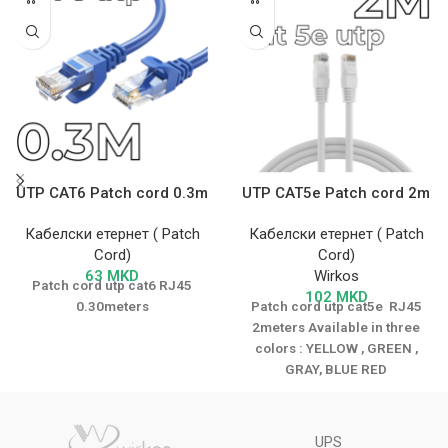
UTP CAT6 Patch cord 0.3m
UTP CAT5e Patch cord 2m
Кабелски етернет ( Patch
Кабелски етернет ( Patch
Cord)
Cord)
63
MKD
Wirkos
Patch cord utp cat6 RJ45
102
MKD
0.30meters
Patch cord utp cat5e RJ45
2meters
Available in three
colors : YELLOW , GREEN ,
GRAY, BLUE RED
UPS