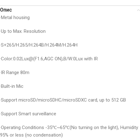
Опис
·Metal housing
·Up to Max. Resolution
·S+265/H.265/H.264B/H.264M/H.264H
·Color:0.02Lux@(F1.6,AGC ON),B/W:0Lux with IR
·IR Range 80m
·Built-in Mic
·Support microSD/microSDHC/microSDXC card, up to 512 GB
·Support Smart surveillance
·Operating Conditions -35℃~65℃(No turning on the light), Humidity
95% or less (no condensation)