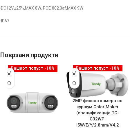
·DC12V±25%,MAX 8W, POE 802.3af,MAX 9W
·IP67
Поврзани продукти
Вашиот попуст -10%
Вашиот попуст -10%
2MP фиксна камера со
куршум Color Maker
(спецификација TC-
C32WP:
I5W/E/Y/2.8mm/V4.2