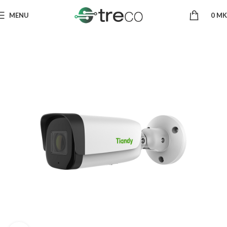
MENU
0
MK