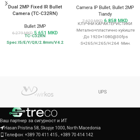
Dual 2MP Fixed IR Bullet
Camera IP Bullet
,
Bullet 2MP
Camera (TC-C32RN)
Tiandy
6.858
MKD
7.620
MKD
КЛУЧНИ КАРАКТЕРИСТИКИ
Bullet 2MP
·Метално+пластично куќиште
5.651
MKD
6.279
MKD
TC-C32RN
·До 1920×1080@30fps
Spec:I5/E/Y/QX/2.8mm/V4.2
·S+265/H.265/H.264 ·Мин.
осветлување Боја:
0.002Lux@F1.6 ·2 топли
светла, 15m ·Паметно IR, IR
опсег: 50m
UPS
Ваш партнер за сигурност и ИТ
Hasan Pristina 58, Skopje 1000, North Macedonia
Телефон: +389 70 411 415 , +389 70 414 142