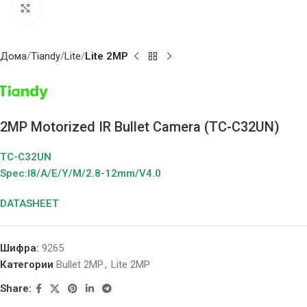
Click to enlarge
Дома
Tiandy
Lite
Lite 2MP
2MP Motorized IR Bullet Camera (TC-C32UN)
TC-C32UN
Spec:I8/A/E/Y/M/2.8-12mm/V4.0
DATASHEET
Шифра:
9265
Категории
Bullet 2MP
,
Lite 2MP
Share: