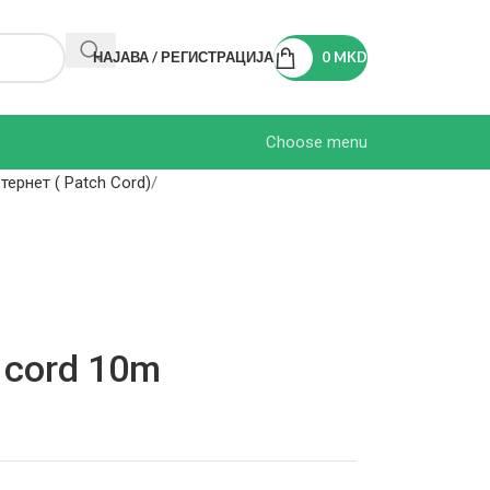
НАЈАВА / РЕГИСТРАЦИЈА
0
MKD
Choose menu
тернет ( Patch Cord)
 cord 10m
s