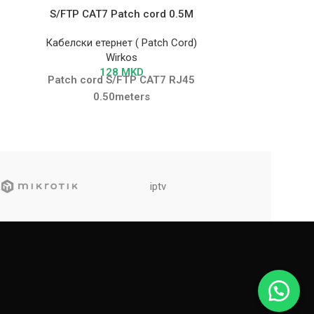
S/FTP CAT7 Patch cord 0.5M
UTP CAT
Кабелски етернет ( Patch Cord)
Кабелски е
Wirkos
128
MKD
Patch cord S/FTP CAT7 RJ45
Patch cord u
0.50meters
Available in 
GREEN ,
iptv