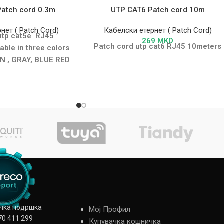
atch cord 0.3m
UTP CAT6 Patch cord 10m
нет ( Patch Cord)
Кабелски етернет ( Patch Cord)
utp cat5e RJ45
269
MKD
Patch cord utp cat6 RJ45 10meters
able in three colors
N , GRAY, BLUE RED
ичка подршка
Мој Профил
70 411 299
Купувачка кошничка