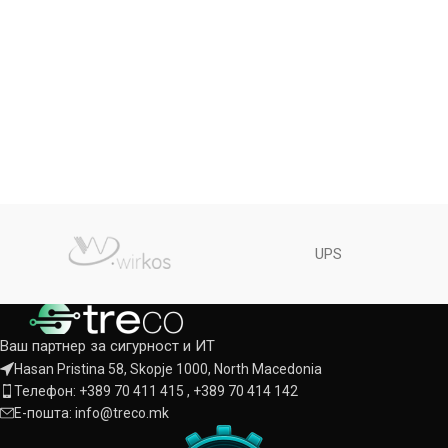
UPS
Ваш партнер за сигурност и ИТ
Hasan Pristina 58, Skopje 1000, North Macedonia
Телефон: +389 70 411 415 , +389 70 414 142
Е-пошта: info@treco.mk