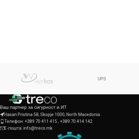
UPS
Ваш партнер за сигурност и ИТ
Hasan Pristina 58, Skopje 1000, North Macedonia
Телефон: +389 70 411 415 , +389 70 414 142
Е-пошта: info@treco.mk