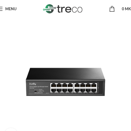
MENU
0
MK