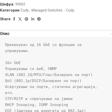
Шифра:
99002
Категории
Cudy
,
Managed Switches - Cudy
Share:
Опис
Прекинувач од 16 GbE со функции за 
управување.

16× GbE

Управување со веб, SNMP

VLAN (802.1Q/MTU/Глас/Базирано на порт)

QoS (802.1p/DSCP/Базирано на порт)

Освртување на порти, статичка агрегација, 
итн.

STP/RSTP и спречување на јамки

DHCP Snooping, IGMP Snooping

EEE (Заштеда на енергија од 802.3az)
