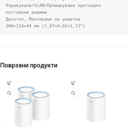
Управувани/VLAN/Проширување претходно 
поставени режими

Десктоп, Монтирање на решетка

200×118×44 mm (7,87×4,65×1,73”)
Поврзани продукти