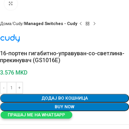
Click to enlarge
Дома
Cudy
Managed Switches - Cudy
16-портен гигабитно-управуван-со-светлина-
прекинувач (GS1016E)
3.576
MKD
ДОДАЈ ВО КОШНИЦА
BUY NOW
ПРАШАЈ МЕ НА WHATSAPP