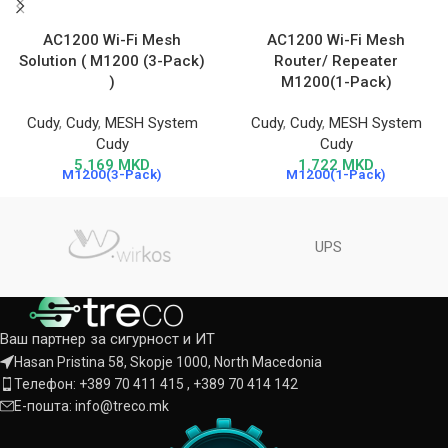
AC1200 Wi-Fi Mesh
AC1200 Wi-Fi Mesh
Solution ( M1200 (3-Pack)
Router/ Repeater
)
M1200(1-Pack)
Cudy
,
Cudy
,
MESH System
Cudy
,
Cudy
,
MESH System
Cudy
Cudy
5.169
MKD
1.722
MKD
M1200(3-Pack)
M1200(1-Pack)
UPS
Ваш партнер за сигурност и ИТ
Hasan Pristina 58, Skopje 1000, North Macedonia
Телефон: +389 70 411 415 , +389 70 414 142
Е-пошта: info@treco.mk