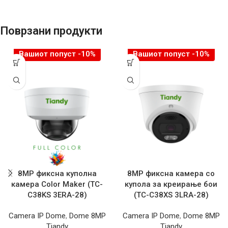
Поврзани продукти
Вашиот попуст -10%
Вашиот попуст -10%
8MP фиксна куполна
8MP фиксна камера со
камера Color Maker (TC-
купола за креирање бои
C38KS 3ERA-28)
(TC-C38XS 3LRA-28)
Camera IP Dome
,
Dome 8MP
Camera IP Dome
,
Dome 8MP
Tiandy
Tiandy