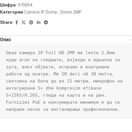
Шифра:
970004
Категории
Camera IP Dome
,
Dome 2MP
Share:
Опис
Оваа камера IP Full HD 2MP me lente 2.8mm 
нуди агол на гледиште, војвода е идеална за 
zyra, влез објекти, исправи и внатрешни 
работи од внатре. Me IR deri në 30 metra, 
светлина на бела до во 15 метри, микрофон на 
интегрирани S+ dhe kompresim efikase 
S+2265/H.265, гледа на карта и на ден. 
Furnizimi PoE и конзумирате минимум е да се 
направи лесно за инсталирање професионални.