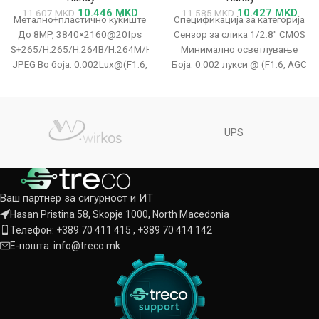
10.446
MKD
10.427
MKD
11.607
MKD
11.585
MKD
Метално+пластично куќиште
Спецификација за категорија
До 8MP, 3840×2160@20fps
Сензор за слика 1/2.8" CMOS
S+265/H.265/H.264B/H.264M/H.264H/Motion
Минимално осветлување
JPEG Во боја: 0.002Lux@(F1.6,
Боја: 0.002 лукси @ (F1.6, AGC
AGC ON), црно-бело: 0Lux со IR
вклучено); Црно-бело: 0 лукси
IR опсег до 30m
UPS
Ваш партнер за сигурност и ИТ
Hasan Pristina 58, Skopje 1000, North Macedonia
Телефон: +389 70 411 415 , +389 70 414 142
Е-пошта: info@treco.mk