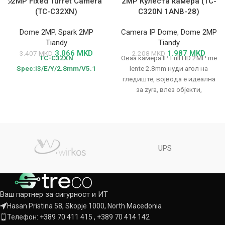
2MP Fixed Turret Camera
2MP Кулеста камера (TC-
(TC-C32XN)
C320N 1ANB-28)
Dome 2MP
,
Spark 2MP
Camera IP Dome
,
Dome 2MP
Tiandy
Tiandy
3.066
MKD
1.987
MKD
3.407
MKD
2.208
MKD
TC-C32XN
Оваа камера IP Full HD 2MP me
Spec:I3/E/Y/2.8mm/V5.1
lente 2.8mm нуди агол на
гледиште, војвода е идеална
за zyra, влез објекти,
UPS
Ваш партнер за сигурност и ИТ
Hasan Pristina 58, Skopje 1000, North Macedonia
Телефон: +389 70 411 415 , +389 70 414 142