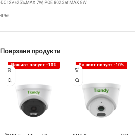
·DC12V±25%,MAX 7W, POE 802.3af,MAX 8W
·IP66
Поврзани продукти
Вашиот попуст -10%
Вашиот попуст -10%