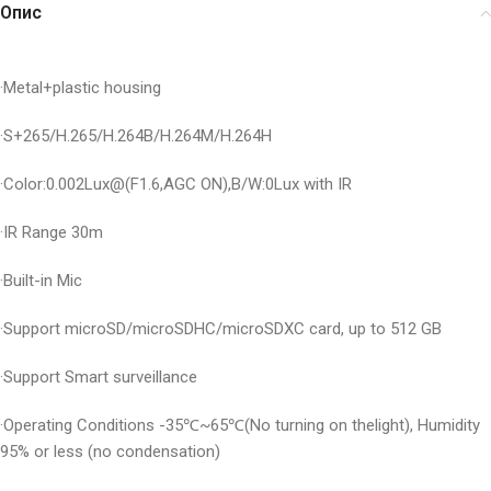
Опис
·Metal+plastic housing
·S+265/H.265/H.264B/H.264M/H.264H
·Color:0.002Lux@(F1.6,AGC ON),B/W:0Lux with IR
·IR Range 30m
·Built-in Mic
·Support microSD/microSDHC/microSDXC card, up to 512 GB
·Support Smart surveillance
·Operating Conditions -35℃~65℃(No turning on thelight), Humidity
95% or less (no condensation)