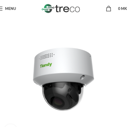
MENU
0
MK