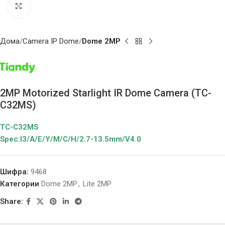
Click to enlarge
Дома
Camera IP Dome
Dome 2MP
2MP Motorized Starlight IR Dome Camera (TC-
C32MS)
TC-C32MS
Spec:I3/A/E/Y/M/C/H/2.7-13.5mm/V4.0
Шифра:
9468
Категории
Dome 2MP
,
Lite 2MP
Share: