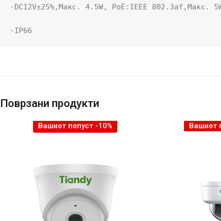
·DC12V±25%,Макс. 4.5W, PoE:IEEE 802.3af,Макс. 5W
·IP66
Поврзани продукти
Вашиот попуст -10%
Вашиот 