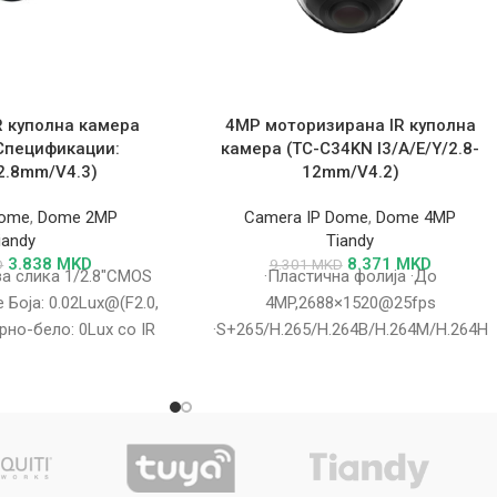
R куполна камера
4MP моторизирана IR куполна
Спецификации:
камера (TC-C34KN I3/A/E/Y/2.8-
/2.8mm/V4.3)
12mm/V4.2)
Dome
,
Dome 2MP
Camera IP Dome
,
Dome 4MP
iandy
Tiandy
3.838
MKD
8.371
MKD
D
9.301
MKD
а слика 1/2.8″CMOS
·Пластична фолија ·До
Боја: 0.02Lux@(F2.0,
4MP,2688×1520@25fps
рно-бело: 0Lux со IR
·S+265/H.265/H.264B/H.264M/H.264H
а 1s~1/100000s Ден
·Боја:0.02Lux@(F1.6,AGC ON),Црно-
бело:0Lux со IR ·IR опсег до 30m
·Вграден микрофон ·Поддршка за
microSD/microSDHC/microSDXC
картичка,до 512GB