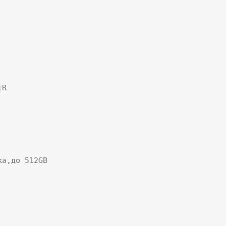
R

а,до 512GB
