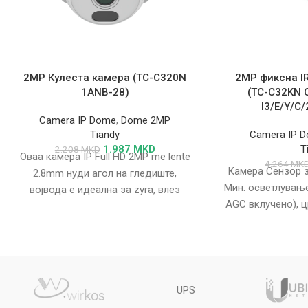
2MP Кулеста камера (TC-C320N
2MP фиксна I
1ANB-28)
(TC-C32KN 
I3/E/Y/C
Camera IP Dome
,
Dome 2MP
Tiandy
Camera IP 
1.987
MKD
T
2.208
MKD
Оваа камера IP Full HD 2MP me lente
4.264
MK
Камера Сензор з
2.8mm нуди агол на гледиште,
Мин. осветлување 
војвода е идеална за zyra, влез
AGC вклучено), ц
објекти,
Време на бленд
UPS