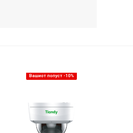
Вашиот попуст -10%
Вашио