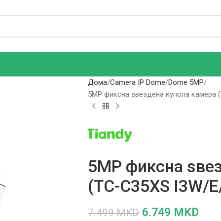
Дома
Camera IP Dome
Dome 5MP
5MP фиксна ѕвездена купола камера 
5MP фиксна ѕвез
(TC-C35XS I3W/E
6.749
MKD
7.499
MKD