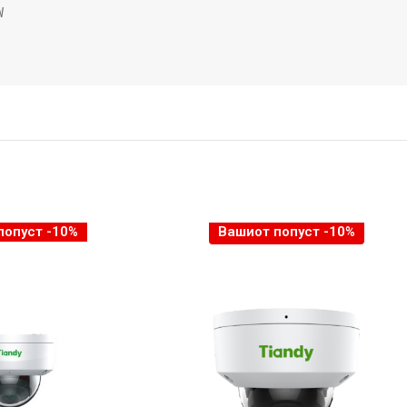


попуст -10%
Вашиот попуст -10%