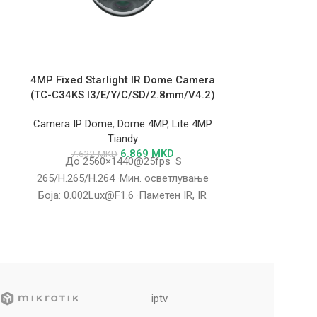
4MP Fixed Starlight IR Dome Camera
5MP Motoriz
(TC-C34KS I3/E/Y/C/SD/2.8mm/V4.2)
Camera (TC
Camera IP Dome
,
Dome 4MP
,
Lite 4MP
Camera IP D
Tiandy
6.869
MKD
7.632
MKD
16.108
·До 2560×1440@25fps ·S
Оваа камера I
265/H.265/H.264 ·Мин. осветлување
(2,7–13,5 
Боја: 0.002Lux@F1.6 ·Паметен IR, IR
високо ниво
опсег: 30m ·Поддршка за жица за
карактерис
исклучување и периметар
ос
iptv