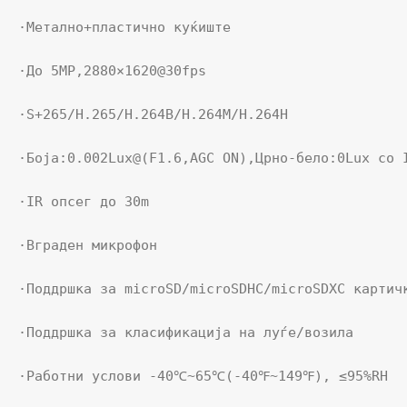
·Метално+пластично куќиште

·До 5MP,2880×1620@30fps

·S+265/H.265/H.264B/H.264M/H.264H

·Боја:0.002Lux@(F1.6,AGC ON),Црно-бело:0Lux со I
·IR опсег до 30m

·Вграден микрофон

·Поддршка за microSD/microSDHC/microSDXC картичк
·Поддршка за класификација на луѓе/возила

·Работни услови -40℃~65℃(-40℉~149℉), ≤95%RH
