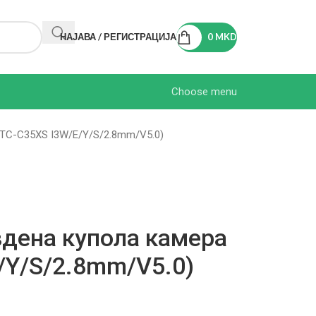
НАЈАВА / РЕГИСТРАЦИЈА
0
MKD
Choose menu
(TC-C35XS I3W/E/Y/S/2.8mm/V5.0)
дена купола камера
/Y/S/2.8mm/V5.0)